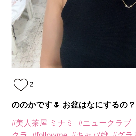
2
ののかです🌷 お盆はなにするの？
#美人茶屋 ミナミ
#ニュークラブ
クラ
#followme
#キャバ嬢
#グラ