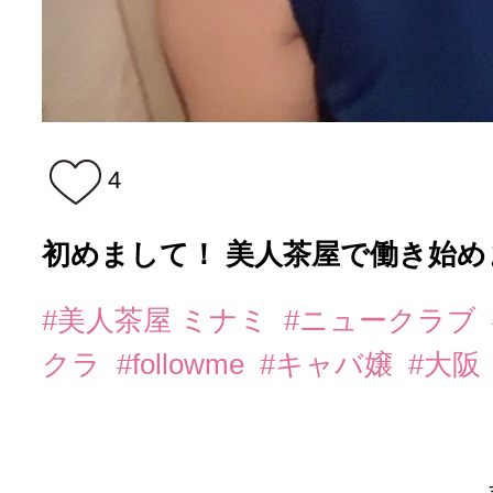
4
初めまして！ 美人茶屋で働き始めま
#美人茶屋 ミナミ
#ニュークラブ
クラ
#followme
#キャバ嬢
#大阪