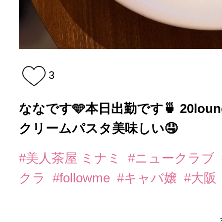
3
ななです️🩵本日出勤です🍵 20lo
クリームパスタ美味しい🤤
#美人茶屋 ミナミ
#ニュークラブ
クラ
#followme
#キャバ嬢
#大阪