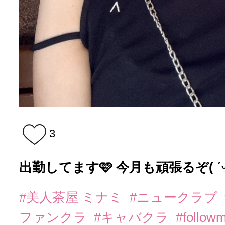
3
出勤してます🩷 今月も頑張るぞ( ˊᵕˋ*
#美人茶屋 ミナミ
#ニュークラブ
ファンクラ
#キャバクラ
#follow