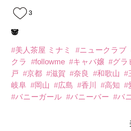
3
🐼
#美人茶屋 ミナミ
#ニュークラブ
クラ
#followme
#キャバ嬢
#グラ
戸
#京都
#滋賀
#奈良
#和歌山
#
岐阜
#岡山
#広島
#香川
#高知
#
#バニーガール
#バニーバー
#バ