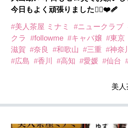
今日もよく頑張りました🙂‍↕️❤️‍🩹
#美人茶屋 ミナミ
#ニュークラブ
クラ
#followme
#キャバ嬢
#東京
滋賀
#奈良
#和歌山
#三重
#神奈
#広島
#香川
#高知
#愛媛
#仙台
美人