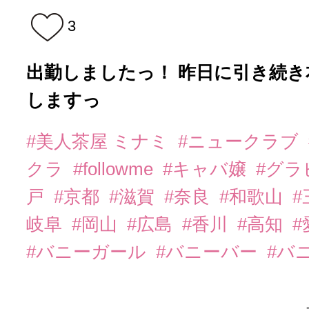
3
出勤しましたっ！ 昨日に引き続
しますっ
#美人茶屋 ミナミ
#ニュークラブ
クラ
#followme
#キャバ嬢
#グラ
戸
#京都
#滋賀
#奈良
#和歌山
#
岐阜
#岡山
#広島
#香川
#高知
#
#バニーガール
#バニーバー
#バ