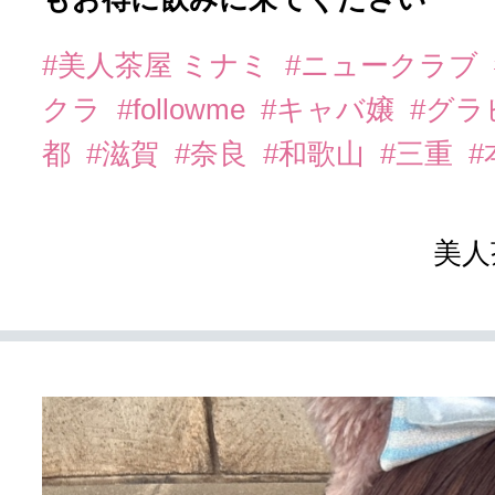
#美人茶屋 ミナミ
#ニュークラブ
クラ
#followme
#キャバ嬢
#グラ
都
#滋賀
#奈良
#和歌山
#三重
美人