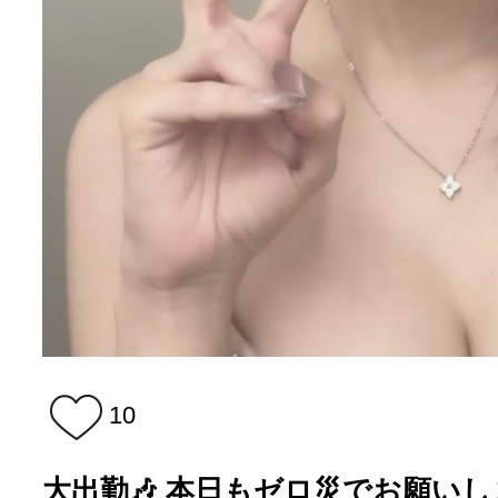
10
大出勤🎶 本日もゼロ災でお願いし