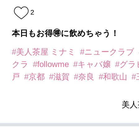
2
本日もお得🉐に飲めちゃう！
#美人茶屋 ミナミ
#ニュークラブ
クラ
#followme
#キャバ嬢
#グラ
戸
#京都
#滋賀
#奈良
#和歌山
#
美人