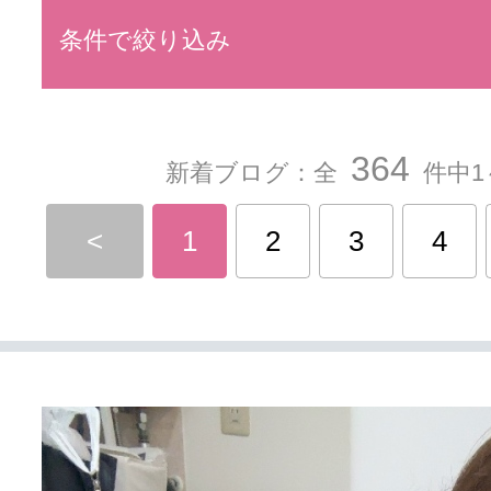
条件で絞り込み
364
新着ブログ：全
件中1
<
1
2
3
4