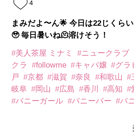
4
まみだよ〜ん🌟 今日は22じくら
🥹 毎日暑いね🫠溶けそう！
#美人茶屋 ミナミ
#ニュークラブ
クラ
#followme
#キャバ嬢
#グラ
戸
#京都
#滋賀
#奈良
#和歌山
#
岐阜
#岡山
#広島
#香川
#高知
#
#バニーガール
#バニーバー
#バ