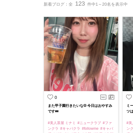
123
新着ブログ：全
件中1～20名を表示中
0
また甲子園行きたいな⚾️ 今日はおやすみ
ミ
です💤
ツ
#美人茶屋 ミナミ
#ニュークラブ
#ファ
#美
ンクラ
#キャバクラ
#followme
#キャバ
ン