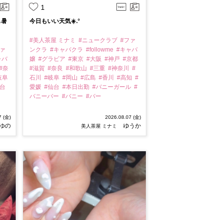
1
も暑
今日もいい天気☀️.°
#美人茶屋 ミナミ
#ニュークラブ
#ファ
ファ
ンクラ
#キャバクラ
#followme
#キャバ
ャバ
嬢
#グラビア
#東京
#大阪
#神戸
#京都
#奈
#滋賀
#奈良
#和歌山
#三重
#神奈川
#
岐阜
石川
#岐阜
#岡山
#広島
#香川
#高知
#
仙台
愛媛
#仙台
#本日出勤
#バニーガール
#
バニーバー
#バニー
#バー
7 (金)
2026.08.07 (金)
 ゆの
ゆうか
美人茶屋 ミナミ