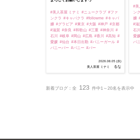
よろしくお願いしますっ
#美
#美人茶屋 ミナミ
#ニュークラブ
#ファ
ン
ンクラ
#キャバクラ
#followme
#キャバ
嬢
嬢
#グラビア
#東京
#大阪
#神戸
#京都
#
#滋賀
#奈良
#和歌山
#三重
#神奈川
#
石
石川
#岐阜
#岡山
#広島
#香川
#高知
#
愛
愛媛
#仙台
#本日出勤
#バニーガール
#
バ
バニーバー
#バニー
#バー
2026.08.05 (水)
るな
美人茶屋 ミナミ
123
新着ブログ：全
件中1～20名を表示中