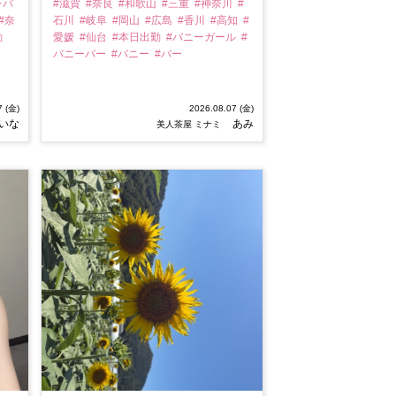
ャバ
#滋賀
#奈良
#和歌山
#三重
#神奈川
#
#奈
石川
#岐阜
#岡山
#広島
#香川
#高知
#
勤
愛媛
#仙台
#本日出勤
#バニーガール
#
バニーバー
#バニー
#バー
7 (金)
2026.08.07 (金)
いな
あみ
美人茶屋 ミナミ