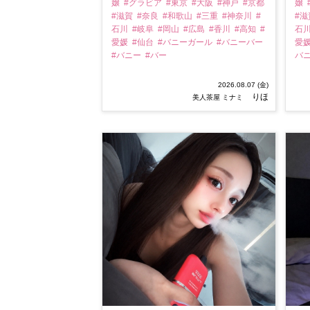
嬢
#グラビア
#東京
#大阪
#神戸
#京都
嬢
#滋賀
#奈良
#和歌山
#三重
#神奈川
#
#
石川
#岐阜
#岡山
#広島
#香川
#高知
#
石
愛媛
#仙台
#バニーガール
#バニーバー
愛
#バニー
#バー
バ
2026.08.07 (金)
りほ
美人茶屋 ミナミ