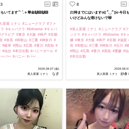
3
8
もいてます⏜ ۫ . ⟡ 華金🙌🏻🙌🏻
21時までにはいますo(( ՞. ̫ .՞ ))o 今日
いけどみんな溶けないで😿
人茶屋 ミナミ
#ニュークラブ
#ファ
クラ
#キャバクラ
#followme
#キャバ
#美人茶屋 ミナミ
#ニュークラブ
#
#グラビア
#東京
#大阪
#神戸
#京都
ンクラ
#キャバクラ
#followme
#キ
滋賀
#奈良
#和歌山
#三重
#神奈川
#
嬢
#東京
#大阪
#神戸
#京都
#滋賀
川
#岐阜
#岡山
#広島
#香川
#高知
#
良
#和歌山
#三重
#神奈川
#石川
#
媛
#仙台
#本日出勤
#バニーガール
#
#岡山
#広島
#香川
#高知
#愛媛
#
ニーバー
#バニー
#バー
#本日出勤
2026.08.07 (金)
2026.08.0
なぎ
紗倉
美人茶屋 ミナミ
美人茶屋 ミナミ