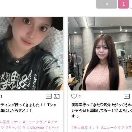
<
1
1
2
ーティング行ってきました！！ Tシャ
美容室行ってきた♡気分上がってうれ
は気にしたらダメ！！
い✨️ 今日も出勤してるー！🤍 よろし
すっ
人茶屋 ミナミ
#ニュークラブ
#ファ
クラ
#キャバクラ
#followme
#キャバ
#美人茶屋 ミナミ
#ニュークラブ
#