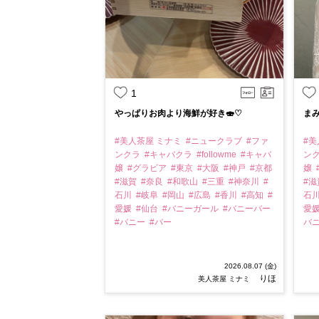
1
やっぱりお肉より海鮮が好き🍣♡
まみ
#美人茶屋 ミナミ
#ニュークラブ
#ファ
#美
ンクラ
#キャバクラ
#followme
#キャバ
ン
嬢
#グラビア
#東京
#大阪
#神戸
#京都
嬢
#滋賀
#奈良
#和歌山
#三重
#神奈川
#
#
石川
#岐阜
#岡山
#広島
#香川
#高知
#
石
愛媛
#仙台
#バニーガール
#バニーバー
愛
#バニー
#バー
バ
2026.08.07 (金)
りほ
美人茶屋 ミナミ