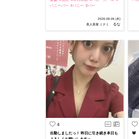
バニーバー
#バニー
#バー
2026.08.06 (木)
るな
美人茶屋 ミナミ
4
出勤しましたっ！ 昨日に引き続き本日も
🐼