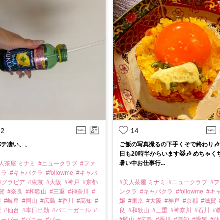
2
14
バテ凄い、、
ご飯の写真撮るの下手くそで終わり🎶
日も20時半からいます🐱🎶 めちゃく
暑い中お仕事行...
人茶屋 ミナミ
#ニュークラブ
#ファ
クラ
#キャバクラ
#followme
#キャバ
#グラビア
#東京
#大阪
#神戸
#京都
#美人茶屋 ミナミ
#ニュークラブ
#
滋賀
#奈良
#和歌山
#三重
#神奈川
#
ンクラ
#キャバクラ
#followme
#キ
川
#岐阜
#岡山
#広島
#香川
#高知
#
嬢
#東京
#大阪
#神戸
#京都
#滋賀
媛
#仙台
#本日出勤
#バニーガール
#
良
#和歌山
#三重
#神奈川
#石川
#
ニーバー
#バニー
#バー
#岡山
#広島
#香川
#高知
#愛媛
#