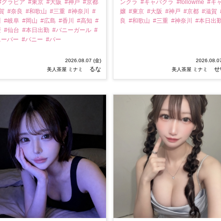
#グラビア
#東京
#大阪
#神戸
#京都
ンクラ
#キャバクラ
#followme
#キ
滋賀
#奈良
#和歌山
#三重
#神奈川
#
嬢
#東京
#大阪
#神戸
#京都
#滋賀
川
#岐阜
#岡山
#広島
#香川
#高知
#
良
#和歌山
#三重
#神奈川
#本日出
媛
#仙台
#本日出勤
#バニーガール
#
ニーバー
#バニー
#バー
2026.08.07 (金)
2026.08.0
るな
せ
美人茶屋 ミナミ
美人茶屋 ミナミ