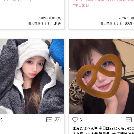
#本日出勤
2026.08.06 (木)
2026.08.0
あみ
紗倉
美人茶屋 ミナミ
美人茶屋 ミナミ
5
6
まみだよ〜ん🌟 今日は22じくらいに