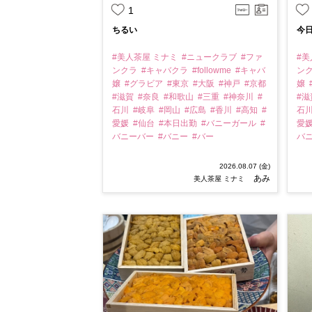
1
ちるい
今日
#美人茶屋 ミナミ
#ニュークラブ
#ファ
#美
ンクラ
#キャバクラ
#followme
#キャバ
ン
嬢
#グラビア
#東京
#大阪
#神戸
#京都
嬢
#滋賀
#奈良
#和歌山
#三重
#神奈川
#
#
石川
#岐阜
#岡山
#広島
#香川
#高知
#
石
愛媛
#仙台
#本日出勤
#バニーガール
#
愛
バニーバー
#バニー
#バー
バ
2026.08.07 (金)
あみ
美人茶屋 ミナミ