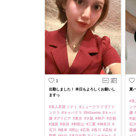
1
出勤しました！ 本日もよろしくお願いし
夏
ますっ
#美
#美人茶屋 ミナミ
#ニュークラブ
#ファ
ン
ンクラ
#キャバクラ
#followme
#キャバ
嬢
嬢
#グラビア
#東京
#大阪
#神戸
#京都
#
#滋賀
#奈良
#和歌山
#三重
#神奈川
#
石
石川
#岐阜
#岡山
#広島
#香川
#高知
#
愛
愛媛
#仙台
#本日出勤
#バニーガール
#
バ