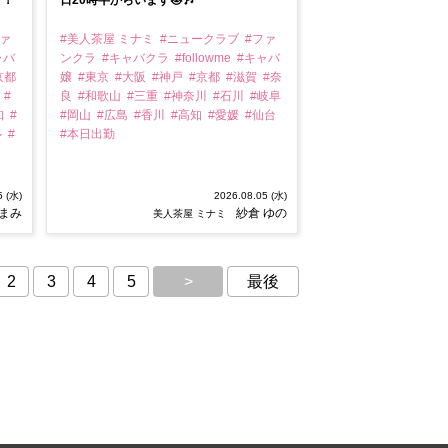
う！
日20時半からいます🐱🎶
ファ
#美人茶屋 ミナミ
#ニュークラブ
#ファ
ャバ
ンクラ
#キャバクラ
#followme
#キャバ
京都
嬢
#東京
#大阪
#神戸
#京都
#滋賀
#奈
川
#
良
#和歌山
#三重
#神奈川
#石川
#岐阜
知
#
#岡山
#広島
#香川
#高知
#愛媛
#仙台
ル
#
#本日出勤
5 (水)
2026.08.05 (水)
まみ
紗倉 ゆの
美人茶屋 ミナミ
2
3
4
5
>
最後