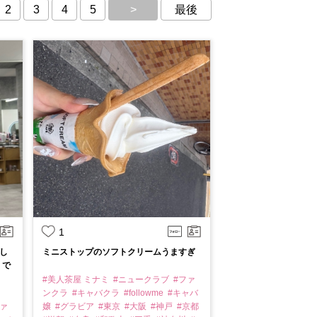
2
3
4
5
>
最後
1
し
ミニストップのソフトクリームうますぎ
くで
#美人茶屋 ミナミ
#ニュークラブ
#ファ
ンクラ
#キャバクラ
#followme
#キャバ
ファ
嬢
#グラビア
#東京
#大阪
#神戸
#京都