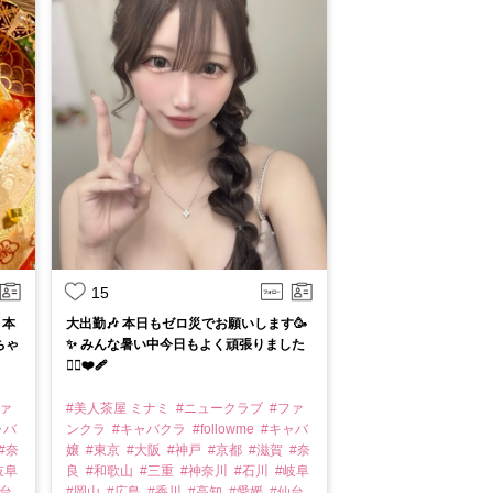
15
 本
大出勤🎶 本日もゼロ災でお願いします🥳
ちゃ
✨ みんな暑い中今日もよく頑張りました
🙂‍↕️❤️‍🩹
ファ
#美人茶屋 ミナミ
#ニュークラブ
#ファ
ャバ
ンクラ
#キャバクラ
#followme
#キャバ
#奈
嬢
#東京
#大阪
#神戸
#京都
#滋賀
#奈
岐阜
良
#和歌山
#三重
#神奈川
#石川
#岐阜
仙台
#岡山
#広島
#香川
#高知
#愛媛
#仙台