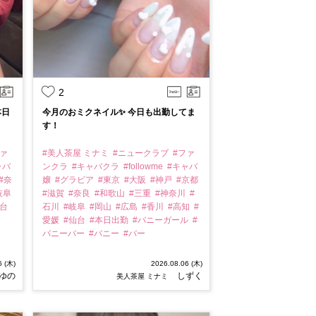
2
本日
今月のおミクネイル✨️ 今日も出勤してま
す！
ファ
#美人茶屋 ミナミ
#ニュークラブ
#ファ
ャバ
ンクラ
#キャバクラ
#followme
#キャバ
#奈
嬢
#グラビア
#東京
#大阪
#神戸
#京都
岐阜
#滋賀
#奈良
#和歌山
#三重
#神奈川
#
仙台
石川
#岐阜
#岡山
#広島
#香川
#高知
#
愛媛
#仙台
#本日出勤
#バニーガール
#
バニーバー
#バニー
#バー
6 (木)
2026.08.06 (木)
 ゆの
しずく
美人茶屋 ミナミ