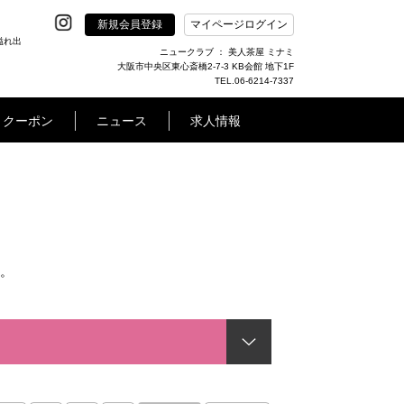
新規会員登録
マイページログイン
溢れ出
ニュークラブ ： 美人茶屋 ミナミ
大阪市中央区東心斎橋2-7-3 KB会館 地下1F
TEL.06-6214-7337
クーポン
ニュース
求人情報
。