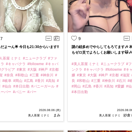
7
9
だよ〜ん🌟 今日も21:30からいます‼️
謎の紐多めでやらしてもろてます🎶 
もゼロ災でよろしくお願いします🐱🎶
人茶屋 ミナミ
#ニュークラブ
#ファ
クラ
#キャバクラ
#followme
#キャバ
#美人茶屋 ミナミ
#ニュークラブ
#
#グラビア
#東京
#大阪
#神戸
#京都
ンクラ
#キャバクラ
#followme
#キ
滋賀
#奈良
#和歌山
#三重
#神奈川
#
嬢
#東京
#大阪
#神戸
#京都
#滋賀
川
#岐阜
#岡山
#広島
#香川
#高知
#
良
#和歌山
#三重
#神奈川
#石川
#
媛
#仙台
#本日出勤
#バニーガール
#
#岡山
#広島
#香川
#高知
#愛媛
#
ニーバー
#バニー
#バー
#本日出勤
2026.08.06 (木)
2026.08.0
まみ
紗倉
美人茶屋 ミナミ
美人茶屋 ミナミ