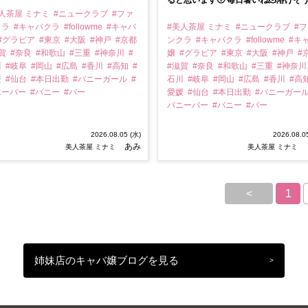
ると思います🥹 毎日暑いね🫠溶けそ
人茶屋 ミナミ
#ニュークラブ
#ファ
クラ
#キャバクラ
#followme
#キャバ
#美人茶屋 ミナミ
#ニュークラブ
#
#グラビア
#東京
#大阪
#神戸
#京都
ンクラ
#キャバクラ
#followme
#キ
滋賀
#奈良
#和歌山
#三重
#神奈川
#
嬢
#グラビア
#東京
#大阪
#神戸
#
川
#岐阜
#岡山
#広島
#香川
#高知
#
#滋賀
#奈良
#和歌山
#三重
#神奈
媛
#仙台
#本日出勤
#バニーガール
#
石川
#岐阜
#岡山
#広島
#香川
#高
ニーバー
#バニー
#バー
愛媛
#仙台
#本日出勤
#バニーガー
バニーバー
#バニー
#バー
2026.08.05 (水)
2026.08.0
あみ
美人茶屋 ミナミ
美人茶屋 ミナミ
<
1
姉妹店のキャバ嬢ブログを見る
>