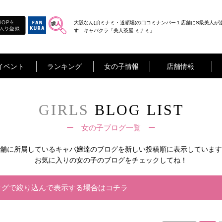
大阪なんば(ミナミ・道頓堀)の口コミナンバー１店舗にS級美人が
す キャバクラ「美人茶屋 ミナミ」
イベント
ランキング
女の子情報
店舗情報
GIRLS
BLOG LIST
ー 女の子ブログ一覧 ー
舗に所属しているキャバ嬢達の
ブログを新しい投稿順に表示しています
お気に入りの女の子のブログをチェックしてね！
タグで絞り込んで表示する場合はコチラ